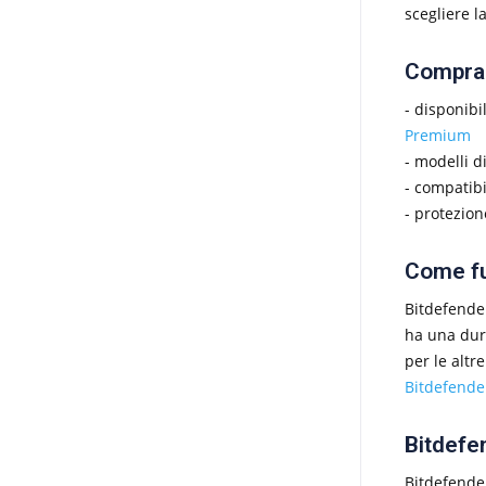
scegliere l
Comprar
- disponibi
Premium
- modelli di
- compatib
- protezio
Come fu
Bitdefender
ha una dura
per le altr
Bitdefender
Bitdefen
Bitdefender