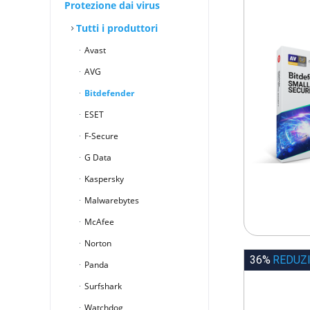
Protezione dai virus
Tutti i produttori
Avast
AVG
Bitdefender
ESET
F-Secure
G Data
Kaspersky
Malwarebytes
McAfee
Norton
36%
REDUZ
Panda
Surfshark
Watchdog