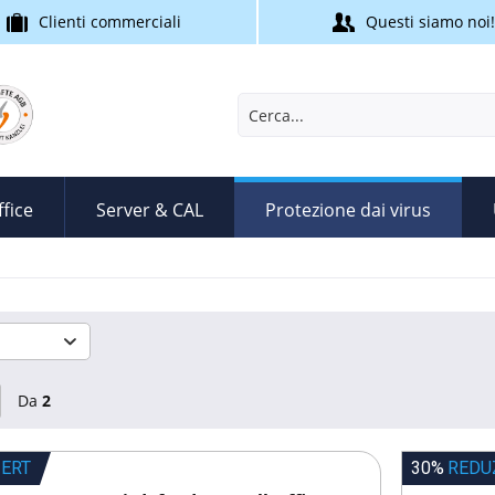
Clienti commerciali
Questi siamo noi!
fice
Server & CAL
Protezione dai virus
Da
2
IERT
30%
REDU