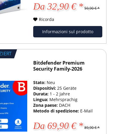
Da 32,90 € *
59,90 € *
Ricorda
Informazioni sul prodotto
ZIERT
Bitdefender Premium
Security Family-2026
Stato:
Neu
Dispositivi:
25 Geräte
Durata:
1 - 2 Jahre
Lingua:
Mehrsprachig
Zona paese:
DACH
Metodo di spedizione:
E-Mail
Da 69,90 € *
89,90 € *