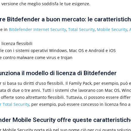
a versione che meglio soddisfa le tue esigenze.
e Bitdefender a buon mercato: le caratteristiche
le in
Bitdefender Internet Security
,
Total Security
,
Mobile Security
,
 licenza flessibili
ile con i sistemi operativi Windows, Mac OS e Android e iOS
ne contro malware come virus e trojan
nziona il modello di licenza di Bitdefender
 si basa su diritti d'uso flessibili. Il Family Pack, per esempio, può 
ta di due o tre anni. Tutti i sistemi che lavorano con Mac OS, Win
e offerte sono altrettanto flessibili. Tuttavia, ci possono essere dif
 Total Security
, per esempio, può essere concesso in licenza fino a 
der Mobile Security offre queste caratteristich
 Mobile Security porta già nel suo nome ciò per cui questa soluzio