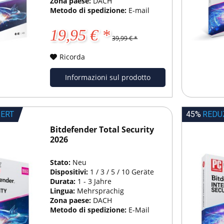
Zona paese:
DACH
Metodo di spedizione:
E-mail
19,95 € *
39,99 € *
Ricorda
Informazioni sul prodotto
IERT
45%
REDU
Bitdefender Total Security
2026
Stato:
Neu
Dispositivi:
1 / 3 / 5 / 10 Geräte
Durata:
1 - 3 Jahre
Lingua:
Mehrsprachig
Zona paese:
DACH
Metodo di spedizione:
E-Mail