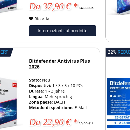
Da 37,90 € *
64,99 € *
Ricorda
Informazioni sul prodotto
IERT
22%
REDU
Bitdefender Antivirus Plus
2026
Stato:
Neu
Dispositivi:
1 / 3 / 5 / 10 PCs
Durata:
1 - 3 Jahre
Lingua:
Mehrsprachig
Zona paese:
DACH
Metodo di spedizione:
E-Mail
Da 22,90 € *
39,99 € *