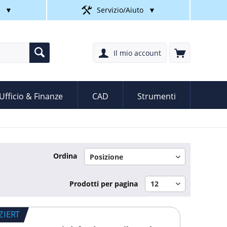
▼
Servizio/Aiuto
▼
Il mio account
Ufficio & Finanze
CAD
Strumenti
Ordina
Prodotti per pagina
ZIERT