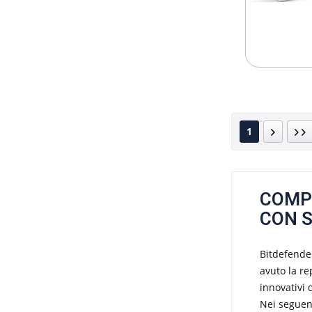
1
COMP
CON S
Bitdefender
avuto la re
innovativi 
Nei seguent