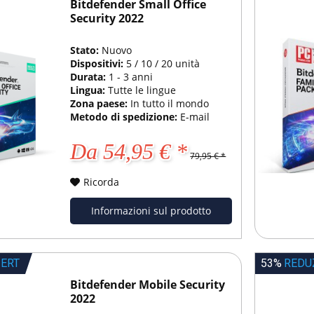
Bitdefender Small Office
Security 2022
Stato:
Nuovo
Dispositivi:
5 / 10 / 20 unità
Durata:
1 - 3 anni
Lingua:
Tutte le lingue
Zona paese:
In tutto il mondo
Metodo di spedizione:
E-mail
Da 54,95 € *
79,95 € *
Ricorda
Informazioni sul prodotto
IERT
53%
REDU
Bitdefender Mobile Security
2022