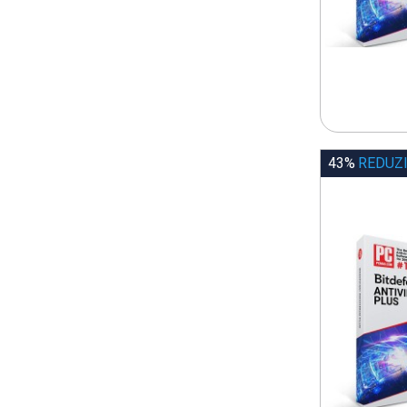
43%
REDUZ