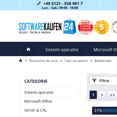
+49 5121 - 928 901 7
Lun. - Sab.: 09:00 - 16:00
Sistemi operativi
Microsoft Of
Protezione dai virus
Tutti i produttori
Bitdefender
Filtra
CATEGORIE
Sistemi operativi
1
Microsoft Office
Server & CAL
31%
REDUZ