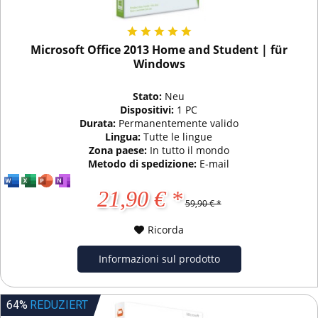
Microsoft Office 2013 Home and Student | für
Windows
Stato:
Neu
Dispositivi:
1 PC
Durata:
Permanentemente valido
Lingua:
Tutte le lingue
Zona paese:
In tutto il mondo
Metodo di spedizione:
E-mail
21,90 € *
59,90 € *
Ricorda
Informazioni sul prodotto
64%
REDUZIERT