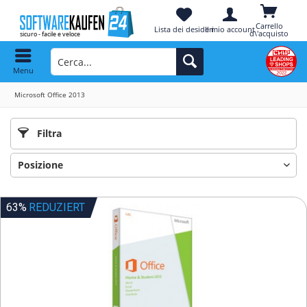
Carrello
Lista dei desideri
Il mio account
d\'acquisto
Menu
Microsoft Office 2013
Filtra
63%
REDUZIERT