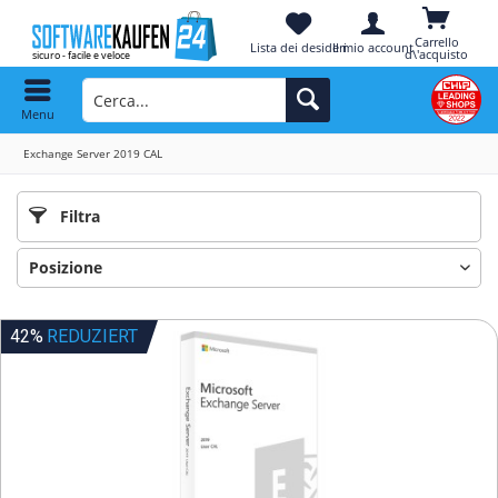
Carrello
Lista dei desideri
Il mio account
d\'acquisto
Menu
Exchange Server 2019 CAL
Filtra
42%
REDUZIERT