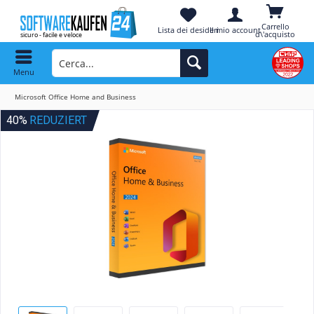
Carrello
Lista dei desideri
Il mio account
d\'acquisto
Menu
Microsoft Office Home and Business
40%
REDUZIERT