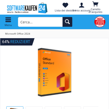
Carrello
Lista dei desideri
Il mio account
d\'acquisto
Menu
Microsoft Office 2024
64%
REDUZIERT