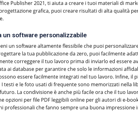
ce Publisher 2021, ti aiuta a creare i tuoi materiali di m
ogettazione grafica, puoi creare risultati di alta qualità per
e.
a un software personalizzabile
ieni un software altamente flessibile che puoi personalizzare 
progettare la tua pubblicazione da zero, puoi facilmente adatt
lmente correggere il tuo lavoro prima di inviarlo ed essere av
a ai database per garantire che solo le informazioni affidabi
ossono essere facilmente integrati nel tuo lavoro. Infine, il
. I testi e le foto usati di frequente sono memorizzati nella 
n futuro. La condivisione è anche più facile ora che il tuo lav
 opzioni per file PDF leggibili online per gli autori di e-bo
oni professionali che fanno sempre una buona impressione i