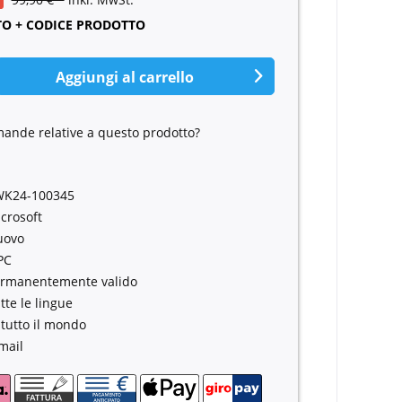
O + CODICE PRODOTTO
Aggiungi al carrello
ande relative a questo prodotto?
WK24-100345
crosoft
uovo
PC
rmanentemente valido
tte le lingue
 tutto il mondo
mail