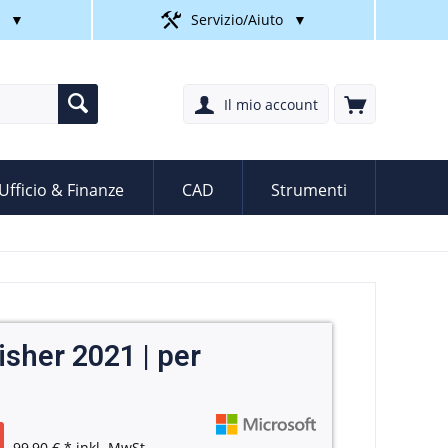
▼
Servizio/Aiuto
▼
Il mio account
Ufficio & Finanze
CAD
Strumenti
isher 2021 | per
99,90 € *
inkl. MwSt.