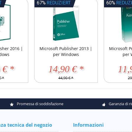
T
67%
REDUZIERT
60%
REDUZ
isher 2016 |
Microsoft Publisher 2013 |
Microsoft P
ndows
per Windows
per 
 € *
14,90 € *
11,
€ *
44,90 € *
29
Promessa di soddisfazione
Garanzia di 
nza tecnica del negozio
Informazioni