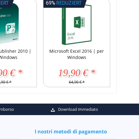
IERT
69%
REDUZIERT
ublisher 2010 |
Microsoft Excel 2016 | per
Windows
Windows
90 € *
19,90 € *
,90 € *
64,90 € *
rimborso
Download immediato
I nostri metodi di pagamento