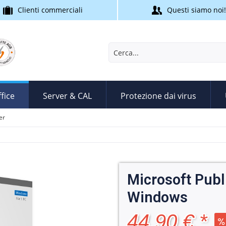
Clienti commerciali
Questi siamo noi!
fice
Server & CAL
Protezione dai virus
er
Microsoft Publ
Windows
44,90 € *