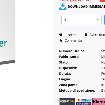
DOWNLOAD IMMEDIAT
Avete dom
Ricorda
Commento
Numero Ordine:
S
Fabbricante:
Mi
Stato:
N
Dispositivi:
1 
Durata:
Pe
Lingua:
Tu
Zona paese:
In
Metodo di spedizione:
E-