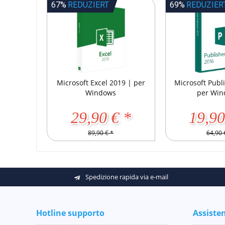
67%
REDUZIERT
69%
REDUZIER
Microsoft Excel 2019 | per
Microsoft Publ
Windows
per Wi
29,90 € *
19,90
89,90 € *
64,90 
Spedizione rapida via e-mail
Hotline supporto
Assiste