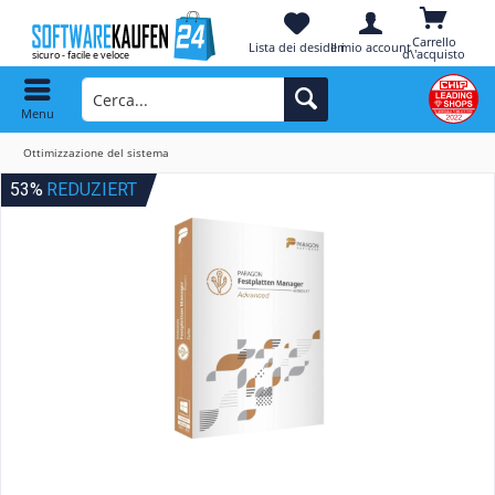
Carrello
Lista dei desideri
Il mio account
d\'acquisto
Menu
Ottimizzazione del sistema
53%
REDUZIERT