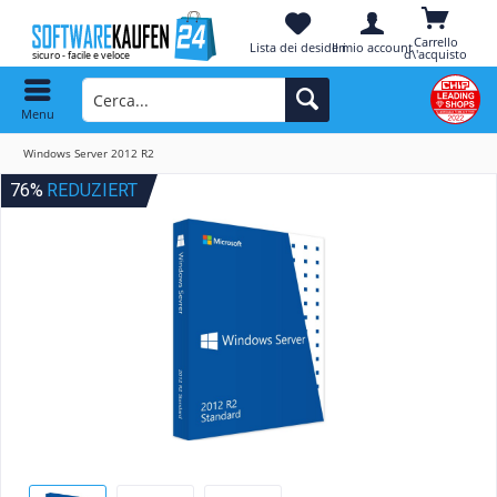
Carrello
Lista dei desideri
Il mio account
d\'acquisto
Menu
Windows Server 2012 R2
76%
REDUZIERT