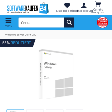
Carrello
Lista dei desideri
Il mio account
d\'acquisto
Menu
Windows Server 2019 CAL
53%
REDUZIERT